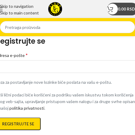
Skip to navigation
0.00
RSD
Skip to main content
egistrujte se
*
resa e-pošte
za za postavljanje nove lozinke biće poslata na vašu e-poštu.
ši lični podaci biće korišćeni za podršku vašem iskustvu tokom korišćenja
og veb-sajta, upravljanje pristupom vašem nalogu i za druge svrhe opisa
našoj
politika privatnosti
.
REGISTRUJTE SE