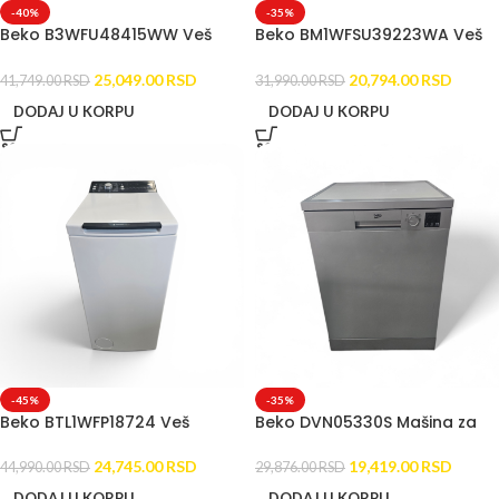
-40%
-35%
Beko B3WFU48415WW Veš
Beko BM1WFSU39223WA Veš
mašina OUTLET (9kg, 1400
mašina OUTLET (9kg, 1200
o/min)
o/min)
25,049.00
RSD
20,794.00
RSD
41,749.00
RSD
31,990.00
RSD
DODAJ U KORPU
DODAJ U KORPU
-45%
-35%
Beko BTL1WFP18724 Veš
Beko DVN05330S Mašina za
mašina OUTLET TOP LOADER
sudove OUTLET (13 setova)
(8kg)
24,745.00
RSD
19,419.00
RSD
44,990.00
RSD
29,876.00
RSD
DODAJ U KORPU
DODAJ U KORPU