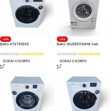
-40%
-35%
Beko HTE7616X0
Beko WUE6511XWW Veš
Kombinovana veš mašina
mašina OUTLET (6kg, 1000
OUTLET (7kg/4kg)
o/min)
29,994.00
RSD
18,849.00
RSD
49,990.00
RSD
28,999.00
RSD
DODAJ U KORPU
DODAJ U KORPU