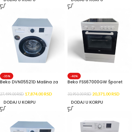
-35%
-40%
Beko DVN05521D Mašina za
Beko FSS67000GW Šporet
sudove OUTLET SLIM (45cm)
OUTLET sa ravnom pločom
17,874.00
RSD
20,371.00
RSD
27,499.00
RSD
33,950.00
RSD
DODAJ U KORPU
DODAJ U KORPU