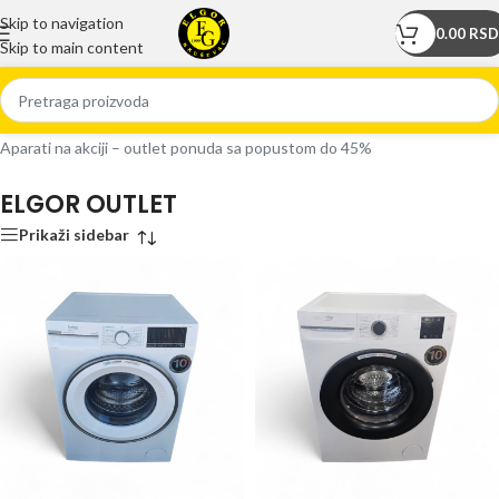
Skip to navigation
0.00
RSD
Skip to main content
Početna
/
Prodavnica
/
ELGOR OUTLET
Aparati na akciji – outlet ponuda sa popustom do 45%
ELGOR OUTLET
Prikaži sidebar