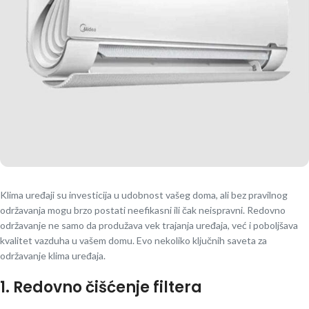
Klima uređaji su investicija u udobnost vašeg doma, ali bez pravilnog
održavanja mogu brzo postati neefikasni ili čak neispravni. Redovno
održavanje ne samo da produžava vek trajanja uređaja, već i poboljšava
kvalitet vazduha u vašem domu. Evo nekoliko ključnih saveta za
održavanje klima uređaja.
1. Redovno čišćenje filtera