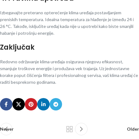
Izbegavajte preterano opterećenje klima uređaja postavljanjem
preniskih temperatura. Idealna temperatura za hlađenje je između 24 i
26 °C. Takođe, isključite uređaj kada nije u upotrebi kako biste smanjili
habanje i potrošnju energije.
Zaključak
Redovno održavanje klima uređaja osigurava njegovu efikasnost,
smanjuje troškove energije i produžava vek trajanja. Uz jednostavne
korake poput čišćenja filtera i profesionalnog servisa, vaš klima uređaj će
raditi besprekorno godinama.
Newer
Older