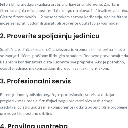
Filteri klima uređaja skupljaju prašinu, prljavštinu i alergene. Zaprljani
filteri smanjuju efikasnost uređaja i mogu uzrokovati loš kvalitet vazduha.
Čistite filtere svakih 1-2 meseca tokom sezone korišćenja. Većina filtera
može se isprati vodom ili usisati, ali proverite uputstvo za vaš model.
2. Proverite spoljašnju jedinicu
Spoljašnja jedinica klima uređaja izložena je vremenskim uslovima i može
se zaprljati lišćem, prašinom ili drugim otpadom. Redovno proveravajte da
li su rebra kondenzatora čista i uklonite sve prepreke. Ako je potrebno,
očistite jedinicu mekom četkom ili crevom sa niskim pritiskom.
3. Profesionalni servis
Barem jednom godišnje, angažujte profesionalni servis za detaljan
pregled klima uređaja. Stručnjaci mogu proveriti nivo rashladnog
sredstva, očistiti unutrašnje komponente i otkriti potencijalne probleme
pre nego što postanu ozbiljni.
4. Pravilna upotreba