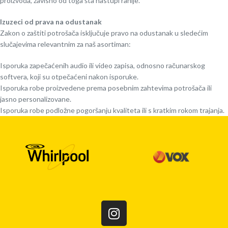
proizvoda, zavisno od toga šta nastupi ranije.
Izuzeci od prava na odustanak
Zakon o zaštiti potrošača isključuje pravo na odustanak u sledećim
slučajevima relevantnim za naš asortiman:
Isporuka zapečaćenih audio ili video zapisa, odnosno računarskog
softvera, koji su otpečaćeni nakon isporuke.
Isporuka robe proizvedene prema posebnim zahtevima potrošača ili
jasno personalizovane.
Isporuka robe podložne pogoršanju kvaliteta ili s kratkim rokom trajanja.