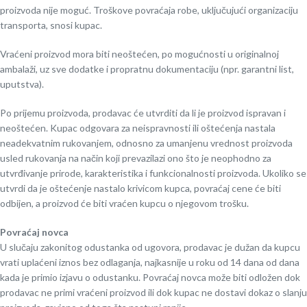
proizvoda nije moguć. Troškove povraćaja robe, uključujući organizaciju
transporta, snosi kupac.
Vraćeni proizvod mora biti neoštećen, po mogućnosti u originalnoj
ambalaži, uz sve dodatke i propratnu dokumentaciju (npr. garantni list,
uputstva).
Po prijemu proizvoda, prodavac će utvrditi da li je proizvod ispravan i
neoštećen. Kupac odgovara za neispravnosti ili oštećenja nastala
neadekvatnim rukovanjem, odnosno za umanjenu vrednost proizvoda
usled rukovanja na način koji prevazilazi ono što je neophodno za
utvrđivanje prirode, karakteristika i funkcionalnosti proizvoda. Ukoliko se
utvrdi da je oštećenje nastalo krivicom kupca, povraćaj cene će biti
odbijen, a proizvod će biti vraćen kupcu o njegovom trošku.
Povraćaj novca
U slučaju zakonitog odustanka od ugovora, prodavac je dužan da kupcu
vrati uplaćeni iznos bez odlaganja, najkasnije u roku od 14 dana od dana
kada je primio izjavu o odustanku. Povraćaj novca može biti odložen dok
prodavac ne primi vraćeni proizvod ili dok kupac ne dostavi dokaz o slanju