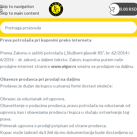
Skip to navigation
0.00
RSD
Skip to main content
Prava potrošača pri kupovini preko interneta
Prema Zakonu o zaštiti potrošača („Službeni glasnik RS“, br. 62/2014 i
6/2016 – dr. zakon), u daljem tekstu: Zakon, kupovina putem naše
prodajne internet stranice
www.elgor.rs
smatra se prodajom na daljinu.
Obaveze prodavca pri prodaji na daljinu
Prodavac je dužan da kupcu u pisanoj formi dostavi sledeće:
Obrazac za odustanak od ugovora.
Obaveštenje o podacima prodavca, pravu potrošača na odustanak od
ugovora, kao i obavezama prodavca i kupca u slučaju ostvarivanja tog
prava.
Primerak ugovora o prodaji potpisan od strane prodavca.
Kupac može izabrati da li želi da mu dokumentacija bude dostavljena uz