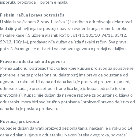
isporuku proizvoda ili putem e-maila.
Fiskalni račun i prava potrošača
U skladu sa članom 2. stav 1. tačka 1) Uredbe o određivanju delatnosti
kod čijeg obavljanja ne postoji obaveza evidentiranja prometa preko
fiskalne kase („Službeni glasnik RS“, br. 61/10, 101/10, 94/11, 83/12,
59/13, 100/14), prodavac nije dužan da izda fiskalni račun. Sva prava
potrošača mogu se ostvariti na osnovu ugovora o prodaji na daljinu.
Pravo na odustanak od ugovora
Prema Zakonu, potrošač (fizičko lice koje kupuje proizvod za sopstvene
potrebe, a ne za profesionalnu delatnost) ima pravo da odustane od
ugovora u roku od 14 dana od dana kada je proizvod preuzet u posed,
odnosno kada je preuzet od strane lica koje je kupac odredio (osim
prevoznika). Kupac nije dužan da navede razloge za odustanak. Izjava o
odustanku mora biti svojeručno potpisana i proizvodi pravno dejstvo od
dana kada je poslata prodavcu.
Povraćaj proizvoda
Kupac je dužan da vrati proizvod bez odlaganja, najkasnije u roku od 14
dana od slanja izjave o odustanku. Nakon isteka ovog roka, povraćaj