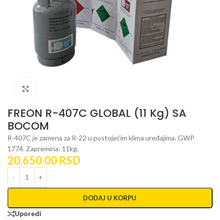
Kliknite za uvećanje
FREON R-407C GLOBAL (11 Kg) SA
BOCOM
R-407C je zamena za R-22 u postojećim klima uređajima. GWP
1774. Zapremina: 11kg.
20,650.00
RSD
DODAJ U KORPU
Uporedi