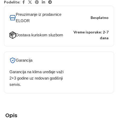
Podelite:
Preuzimanje iz prodavnice
Besplatno
ELGOR
Vreme isporuke: 2-7
Dostava kuriskom sluzbom
dana
Garancija
Garancija na klima uređaje važi
2+3 godine uz redovan godišnji
servis.
Opis