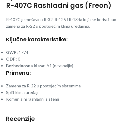
R-407C Rashladni gas (Freon)
R-407C je mešavina R-32, R-125 i R-134a koja se koristi kao
zamena za R-22 u postojećim klima uređajima.
Ključne karakteristike:
GWP:
1774
ODP:
0
Bezbednosna klasa:
A1 (nezapaljiv)
Primena:
Zamena za R-22 u postojećim sistemima
Split klima uređaji
Komerijalni rashladni sistemi
Recenzije