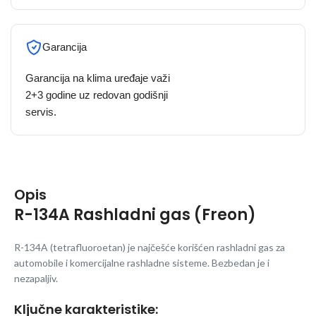
Garancija
Garancija na klima uređaje važi
2+3 godine uz redovan godišnji
servis.
Opis
R-134A Rashladni gas (Freon)
R-134A (tetrafluoroetan) je najčešće korišćen rashladni gas za
automobile i komercijalne rashladne sisteme. Bezbedan je i
nezapaljiv.
Ključne karakteristike: