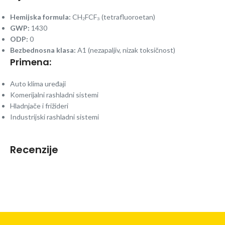
Hemijska formula:
CH₂FCF₃ (tetrafluoroetan)
GWP:
1430
ODP:
0
Bezbednosna klasa:
A1 (nezapaljiv, nizak toksičnost)
Primena:
Auto klima uređaji
Komerijalni rashladni sistemi
Hladnjače i frižideri
Industrijski rashladni sistemi
Recenzije