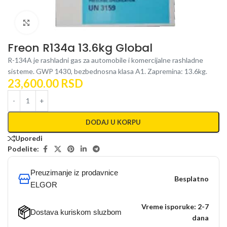
Kliknite za uvećanje
Freon R134a 13.6kg Global
R-134A je rashladni gas za automobile i komercijalne rashladne
sisteme. GWP 1430, bezbednosna klasa A1. Zapremina: 13.6kg.
23,600.00
RSD
DODAJ U KORPU
Uporedi
Podelite:
Preuzimanje iz prodavnice
Besplatno
ELGOR
Vreme isporuke: 2-7
Dostava kuriskom sluzbom
dana