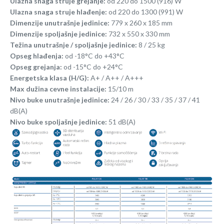
Ulazna snaga struje grejanje:
od 220 do 1500 (916) W
Ulazna snaga struje hlađenje:
od 220 do 1300 (991) W
Dimenzije unutrašnje jedinice:
779 x 260 x 185 mm
Dimenzije spoljašnje jedinice:
732 x 550 x 330 mm
Težina unutrašnje / spoljašnje jedinice:
8 / 25 kg
Opseg hlađenja:
od -18°C do +43°C
Opseg grejanja:
od -15°C do +24°C
Energetska klasa (H/G):
A+ / A++ / A+++
Max dužina cevne instalacije:
15/10 m
Nivo buke unutrašnje jedinice:
24 / 26 / 30 / 33 / 35 / 37 / 41
dB(A)
Nivo buke spoljašnje jedinice:
51 dB(A)