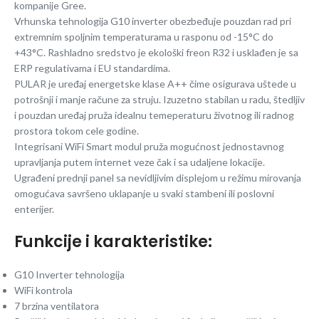
kompanije Gree.
Vrhunska tehnologija G10 inverter obezbeđuje pouzdan rad pri
extremnim spoljnim temperaturama u rasponu od -15°C do
+43°C. Rashladno sredstvo je ekološki freon R32 i usklađen je sa
ERP regulativama i EU standardima.
PULAR je uređaj energetske klase A++ čime osigurava uštede u
potrošnji i manje račune za struju. Izuzetno stabilan u radu, štedljiv
i pouzdan uređaj pruža idealnu temeperaturu životnog ili radnog
prostora tokom cele godine.
Integrisani WiFi Smart modul pruža mogućnost jednostavnog
upravljanja putem internet veze čak i sa udaljene lokacije.
Ugrađeni prednji panel sa nevidljivim displejom u režimu mirovanja
omogućava savršeno uklapanje u svaki stambeni ili poslovni
enterijer.
Funkcije i karakteristike:
G10 Inverter tehnologija
WiFi kontrola
7 brzina ventilatora