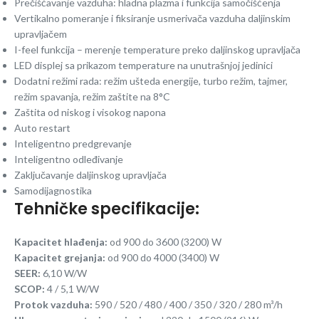
Prečišćavanje vazduha: hladna plazma i funkcija samočišćenja
Vertikalno pomeranje i fiksiranje usmerivača vazduha daljinskim
upravljačem
I-feel funkcija – merenje temperature preko daljinskog upravljača
LED displej sa prikazom temperature na unutrašnjoj jedinici
Dodatni režimi rada: režim ušteda energije, turbo režim, tajmer,
režim spavanja, režim zaštite na 8°C
Zaštita od niskog i visokog napona
Auto restart
Inteligentno predgrevanje
Inteligentno odleđivanje
Zaključavanje daljinskog upravljača
Samodijagnostika
Tehničke specifikacije:
Kapacitet hlađenja:
od 900 do 3600 (3200) W
Kapacitet grejanja:
od 900 do 4000 (3400) W
SEER:
6,10 W/W
SCOP:
4 / 5,1 W/W
Protok vazduha:
590 / 520 / 480 / 400 / 350 / 320 / 280 m³/h