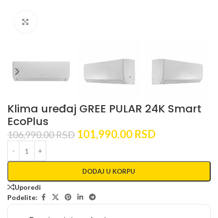
Kliknite za uvećanje
Klima uređaj GREE PULAR 24K Smart
EcoPlus
101,990.00
RSD
106,990.00
RSD
DODAJ U KORPU
Uporedi
Podelite: